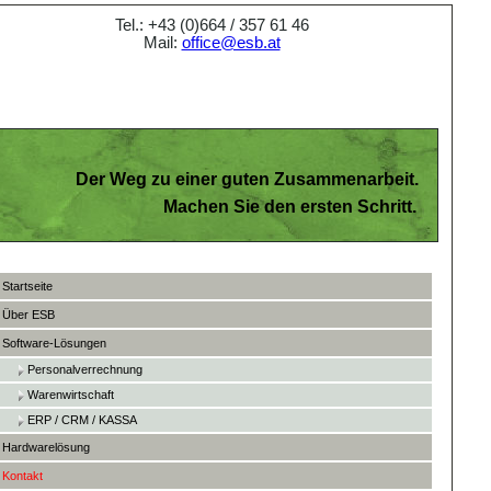
Tel.: +43 (0)664 / 357 61 46
Mail:
office@esb.at
Der Weg zu einer guten Zusammenarbeit.
Machen Sie den ersten Schritt.
Startseite
Über ESB
Software-Lösungen
Personalverrechnung
Warenwirtschaft
ERP / CRM / KASSA
Hardwarelösung
Kontakt